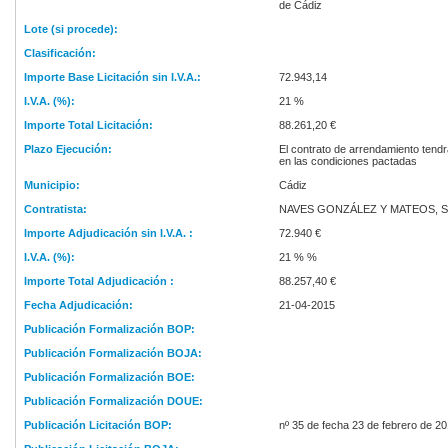
de Cádiz
Lote (si procede):
Clasificación:
Importe Base Licitación sin I.V.A.:
72.943,14
I.V.A. (%):
21 %
Importe Total Licitación:
88.261,20 €
Plazo Ejecución:
El contrato de arrendamiento tendr
en las condiciones pactadas
Municipio:
Cádiz
Contratista:
NAVES GONZÁLEZ Y MATEOS, S.
Importe Adjudicación sin I.V.A. :
72.940 €
I.V.A. (%):
21 % %
Importe Total Adjudicación :
88.257,40 €
Fecha Adjudicación:
21-04-2015
Publicación Formalización BOP:
Publicación Formalización BOJA:
Publicación Formalización BOE:
Publicación Formalización DOUE:
Publicación Licitación BOP:
nº 35 de fecha 23 de febrero de 2