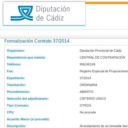
Formalización Contrato 37/2014
Organismo:
Diputación Provincial de Cádiz
Dependencia que tramita:
CENTRAL DE CONTRATACIÓN
Teléfono:
956240149
Fax:
Registro Especial de Proposicione
Expediente:
37/2014
Tramitación:
ORDINARIA
Procedimiento:
ABIERTO
Selección del adjudicatario:
CRITERIO UNICO
Tipo Contrato:
OTROS
CPV:
No procede
Acuerdo Marco (si procede):
Descripción:
Arrendamiento de un inmueble dest