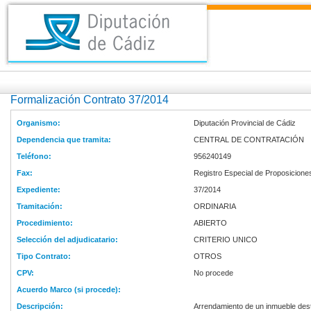
Formalización Contrato 37/2014
Organismo:
Diputación Provincial de Cádiz
Dependencia que tramita:
CENTRAL DE CONTRATACIÓN
Teléfono:
956240149
Fax:
Registro Especial de Proposicione
Expediente:
37/2014
Tramitación:
ORDINARIA
Procedimiento:
ABIERTO
Selección del adjudicatario:
CRITERIO UNICO
Tipo Contrato:
OTROS
CPV:
No procede
Acuerdo Marco (si procede):
Descripción:
Arrendamiento de un inmueble dest