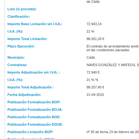
de Cádiz
Lote (si procede):
Clasificación:
Importe Base Licitación sin I.V.A.:
72.943,14
I.V.A. (%):
21 %
Importe Total Licitación:
88.261,20 €
Plazo Ejecución:
El contrato de arrendamiento tendr
en las condiciones pactadas
Municipio:
Cádiz
Contratista:
NAVES GONZÁLEZ Y MATEOS, S.
Importe Adjudicación sin I.V.A. :
72.940 €
I.V.A. (%):
21 % %
Importe Total Adjudicación :
88.257,40 €
Fecha Adjudicación:
21-04-2015
Publicación Formalización BOP:
Publicación Formalización BOJA:
Publicación Formalización BOE:
Publicación Formalización DOUE:
Publicación Licitación BOP:
nº 35 de fecha 23 de febrero de 2