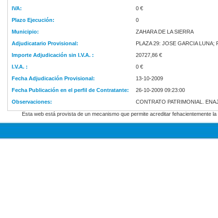
IVA:
0 €
Plazo Ejecución:
0
Municipio:
ZAHARA DE LA SIERRA
Adjudicatario Provisional:
PLAZA 29: JOSE GARCIA LUNA; 
Importe Adjudicación sin I.V.A. :
20727,86 €
I.V.A. :
0 €
Fecha Adjudicación Provisional:
13-10-2009
Fecha Publicación en el perfil de Contratante:
26-10-2009 09:23:00
Observaciones:
CONTRATO PATRIMONIAL. ENAJ
Esta web está provista de un mecanismo que permite acreditar fehacientemente la f