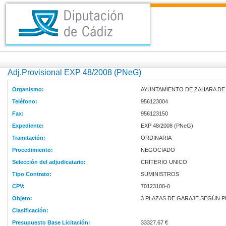
Adj.Provisional EXP 48/2008 (PNeG)
Organismo:
AYUNTAMIENTO DE ZAHARA DE 
Teléfono:
956123004
Fax:
956123150
Expediente:
EXP 48/2008 (PNeG)
Tramitación:
ORDINARIA
Procedimiento:
NEGOCIADO
Selección del adjudicatario:
CRITERIO UNICO
Tipo Contrato:
SUMINISTROS
CPV:
70123100-0
Objeto:
3 PLAZAS DE GARAJE SEGÚN P
Clasificación:
Presupuesto Base Licitación:
33327.67 €