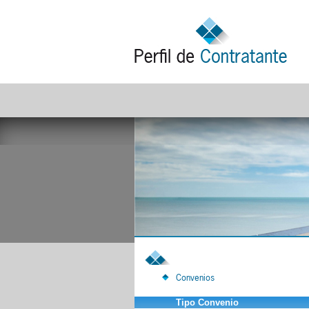
Convenios
Tipo Convenio