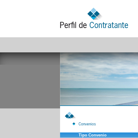
Convenios
Tipo Convenio