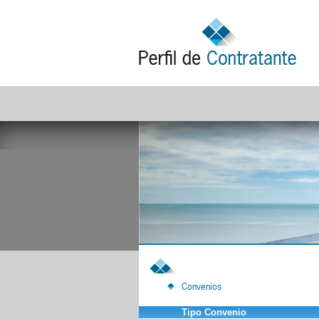
Convenios
Tipo Convenio