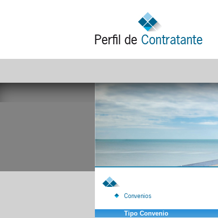
Convenios
Tipo Convenio