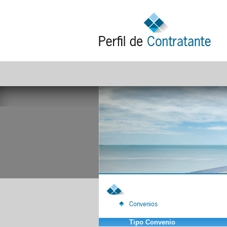
Convenios
Tipo Convenio