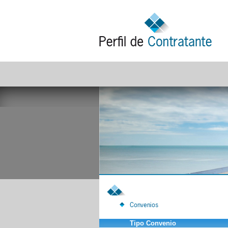
Convenios
Tipo Convenio