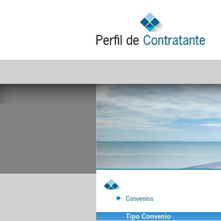
Convenios
Tipo Convenio