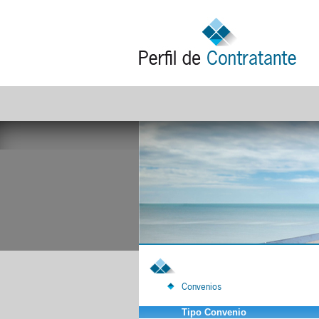
Convenios
Tipo Convenio