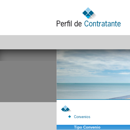
Convenios
Tipo Convenio