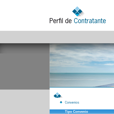
Convenios
Tipo Convenio