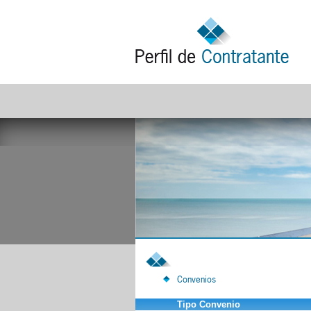
Convenios
Tipo Convenio