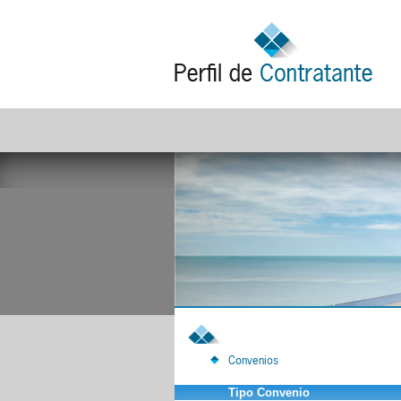
Convenios
Tipo Convenio