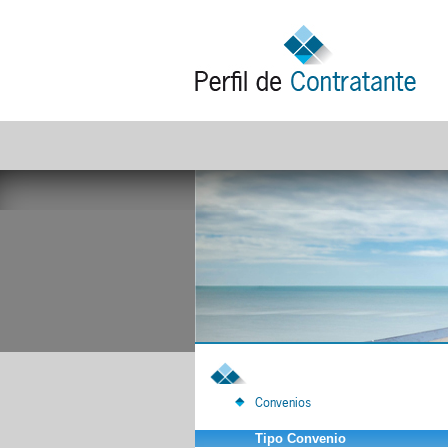
Convenios
Tipo Convenio