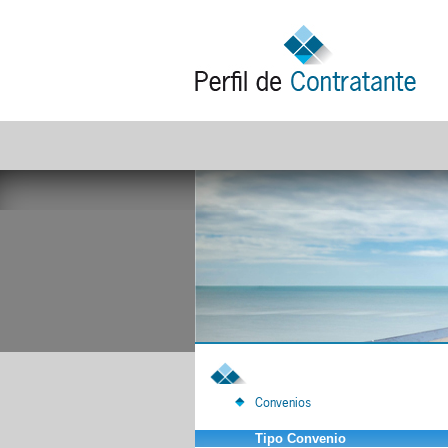
Convenios
Tipo Convenio