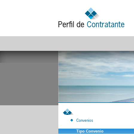
Convenios
Tipo Convenio