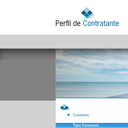
Convenios
Tipo Convenio