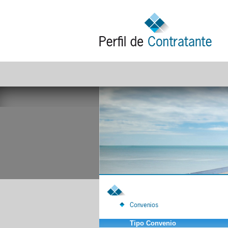
Convenios
Tipo Convenio