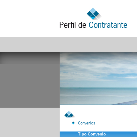
Convenios
Tipo Convenio