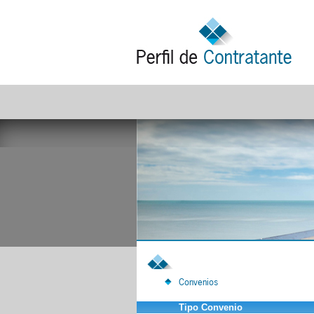
Convenios
Tipo Convenio