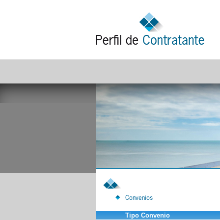
Convenios
Tipo Convenio