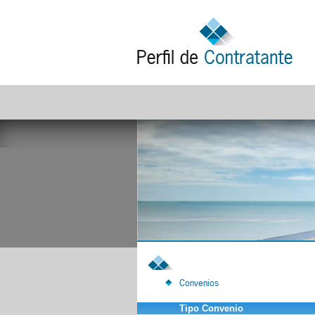
Convenios
Tipo Convenio