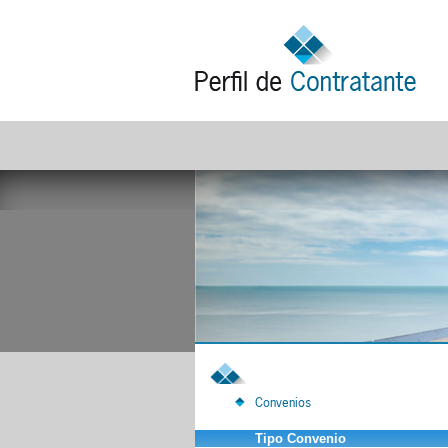
Convenios
Tipo Convenio