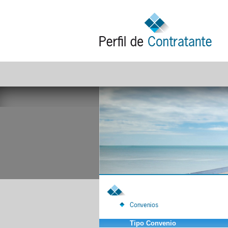
Convenios
Tipo Convenio