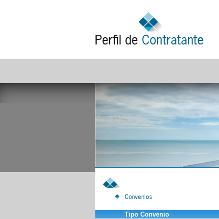
Convenios
Tipo Convenio