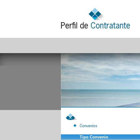
Convenios
Tipo Convenio