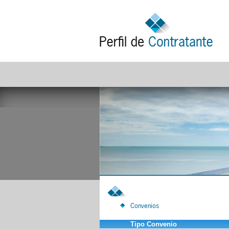
Convenios
Tipo Convenio