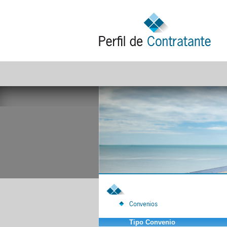
Convenios
Tipo Convenio