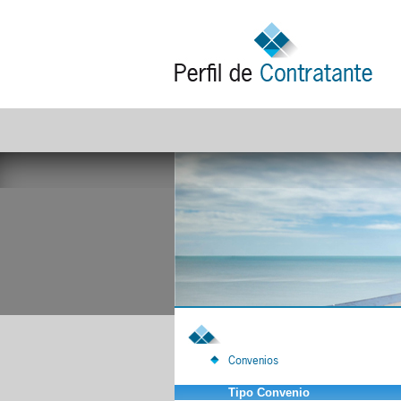
Convenios
Tipo Convenio