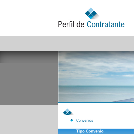
Convenios
Tipo Convenio