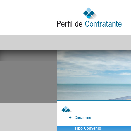
Convenios
Tipo Convenio