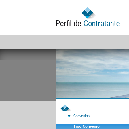
Convenios
Tipo Convenio