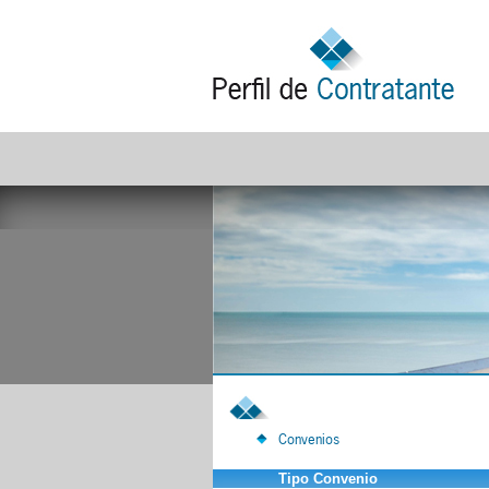
Convenios
Tipo Convenio