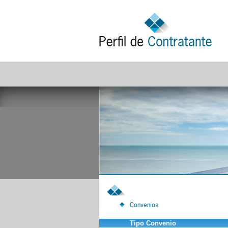
Convenios
Tipo Convenio