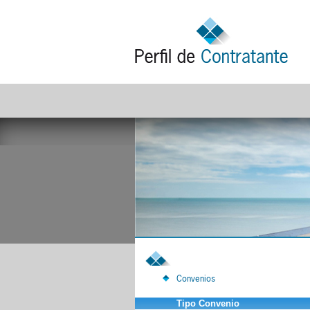
Convenios
Tipo Convenio