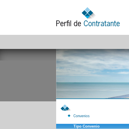
Convenios
Tipo Convenio