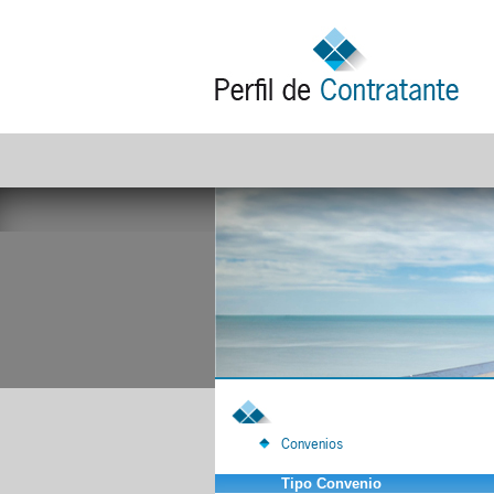
Convenios
Tipo Convenio