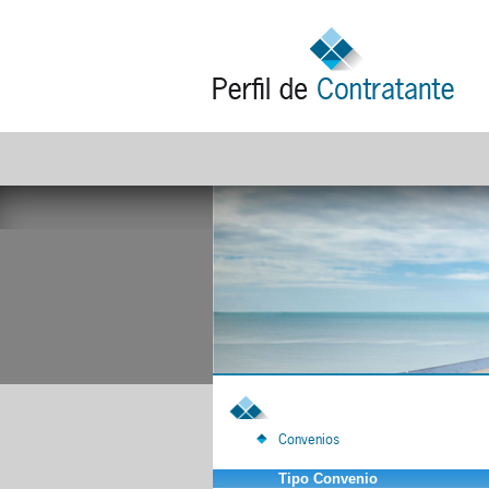
Convenios
Tipo Convenio