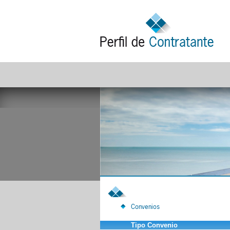
Convenios
Tipo Convenio