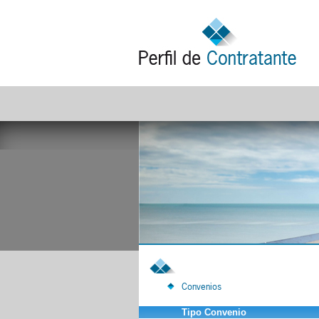
Convenios
Tipo Convenio