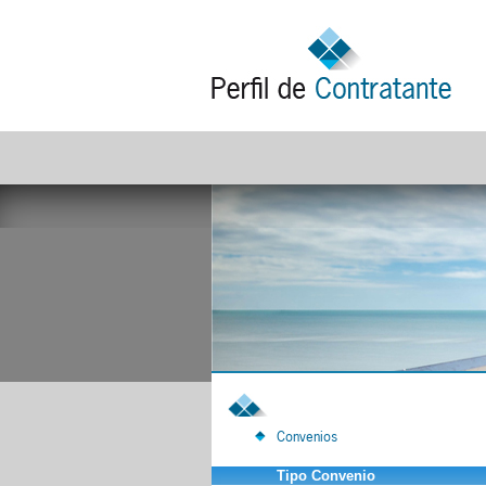
Convenios
Tipo Convenio