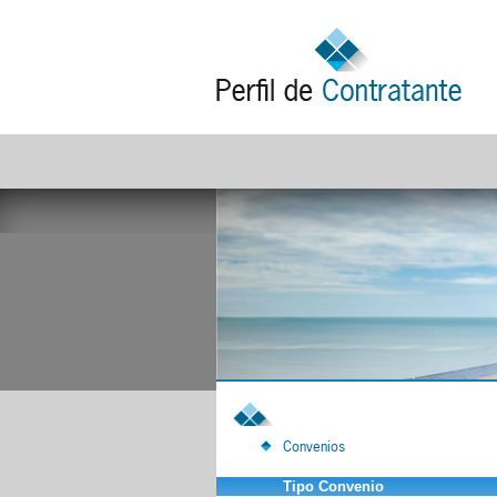
Convenios
Tipo Convenio