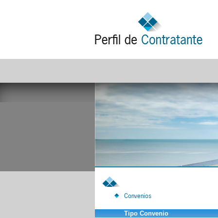
Convenios
Tipo Convenio