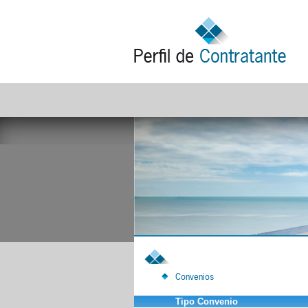
Convenios
Tipo Convenio