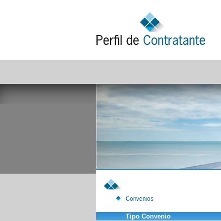
Convenios
Tipo Convenio