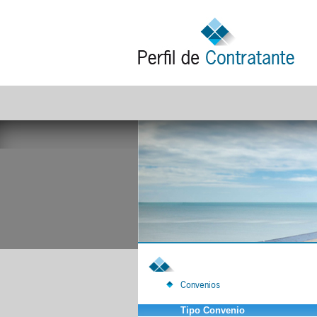
Convenios
Tipo Convenio