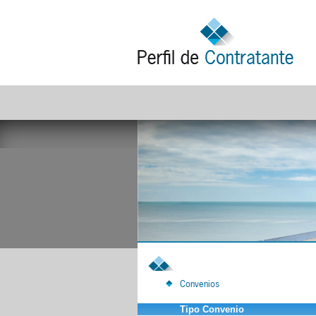
Convenios
Tipo Convenio