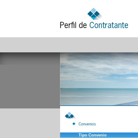
Convenios
Tipo Convenio